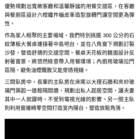
優勢規劃出寬敞客廳和溫馨靜謐的用餐交誼區，在客廳
與餐廚區設計六樘鐵件繃皮革造型旋轉門讓空間更為彈
性。
作為家人相聚的主要場域，我們特別挑選 300 公分的石
紋薄板大餐桌連接著中島吧台，並在八角窗下規劃訂製
沙發，營造舒適的交誼空間。餐桌天花板的鏡面設計反
射著窗景，將悠然綠意帶入用餐環境；內廚用玻璃拉門
區隔，避免油煙飄散又能穿透視線。
三間臥房中，長輩的主臥房在床尾以大理石牆和夾紗玻
璃門築起一道輕隔間牆，規劃出私人起居空間，讓夫妻
其中一人就寢時，不受到電視光線的影響。另一間主臥
則利用窗邊畸零空間打造室內陽台，營造放鬆角落。