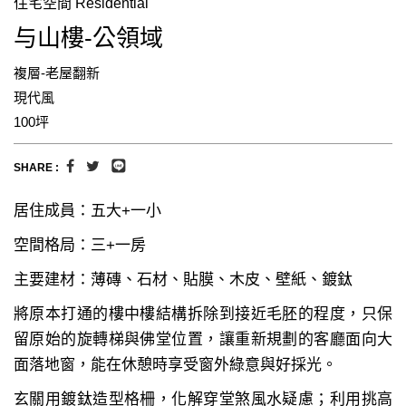
住宅空間 Residential
与山樓-公領域
複層-老屋翻新
現代風
100坪
SHARE :
居住成員：五大+一小
空間格局：三+一房
主要建材：薄磚、石材、貼膜、木皮、壁紙、鍍鈦
將原本打通的樓中樓結構拆除到接近毛胚的程度，只保
留原始的旋轉梯與佛堂位置，讓重新規劃的客廳面向大
面落地窗，能在休憩時享受窗外綠意與好採光。
玄關用鍍鈦造型格柵，化解穿堂煞風水疑慮；利用挑高